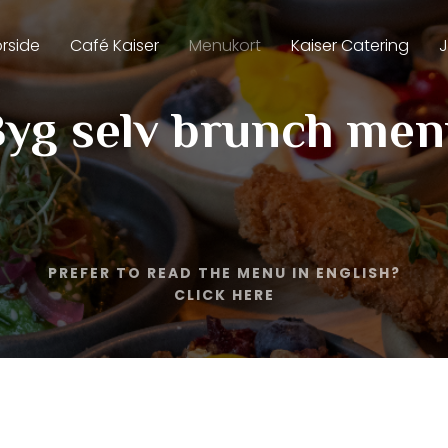
orside
Café Kaiser
Menukort
Kaiser Catering
yg selv brunch men
PREFER TO READ THE MENU IN ENGLISH?
CLICK HERE