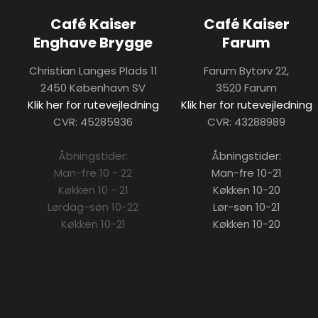
Café Kaiser
Café Kaiser
​Enghave Brygge
Farum
Christian Langes Plads 11
Farum Bytorv 22,
2450 København SV
3520 Farum
Klik her for rutevejledning
Klik her for rutevejledning
CVR: 45285936
CVR: 43288989
Åbningstider:
Åbningstider:
Man-fre 10 - 22
Man-fre 10-21
​Køkken 10 - 21​​
Køkken 10-20
Lørdag-søn 10-22
Lør-søn 10-21
​Køkken 10-21​
Køkken 10-20