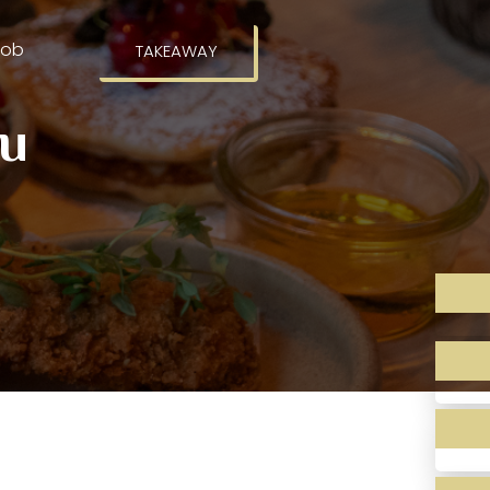
Job
TAKEAWAY​
u​